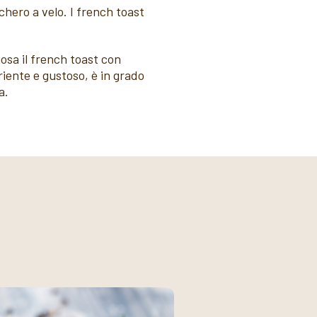
hero a velo. I french toast
osa il french toast con
riente e gustoso, è in grado
a.