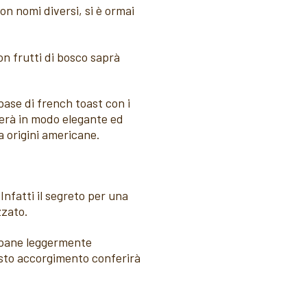
n nomi diversi, si è ormai
on frutti di bosco saprà
base di french toast con i
terà in modo elegante ed
a origini americane.
Infatti il segreto per una
zzato.
l pane leggermente
to accorgimento conferirà