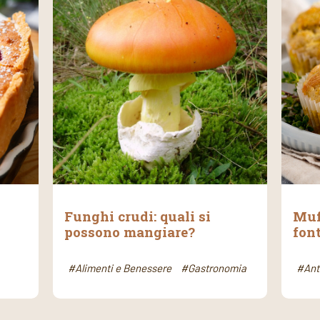
Funghi crudi: quali si
Muf
possono mangiare?
font
#Alimenti e Benessere
#Gastronomia
#Ant