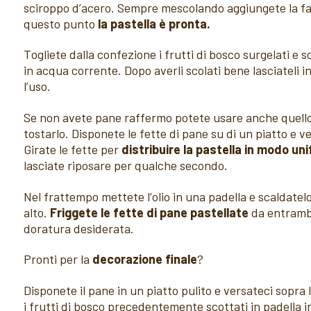
sciroppo d’acero. Sempre mescolando aggiungete la farin
questo punto
la pastella è pronta.
Togliete dalla confezione i frutti di bosco surgelati e 
in acqua corrente. Dopo averli scolati bene lasciateli i
l’uso.
Se non avete pane raffermo potete usare anche quell
tostarlo. Disponete le fette di pane su di un piatto e ve
Girate le fette per
distribuire la pastella in modo un
lasciate riposare per qualche secondo.
Nel frattempo mettete l’olio in una padella e scaldate
alto.
Friggete le fette di pane pastellate
da entrambi 
doratura desiderata.
Pronti per la
decorazione finale
?
Disponete il pane in un piatto pulito e versateci sopra 
i frutti di bosco precedentemente scottati in padella i