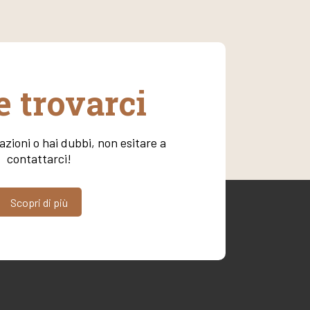
 trovarci
zioni o hai dubbi, non esitare a
contattarci!
Scopri di più