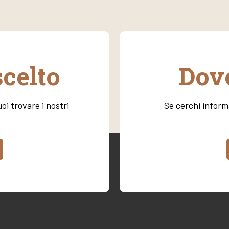
scelto
Dove
oi trovare i nostri
Se cerchi informa