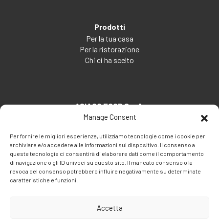
Prodotti
Per la tua casa
Per la ristorazione
Chi ci ha scelto
ASIAGO FOOD S.p.A.
Manage Consent
Via Santa Maria, 7
35030 Veggiano (PD) - Italia
Per fornire le migliori esperienze, utilizziamo tecnologie come i cookie per
archiviare e/o accedere alle informazioni sul dispositivo. Il consenso a
Tel:
+39 049 5082260
queste tecnologie ci consentirà di elaborare dati come il comportamento
Fax: +39 049 5082270
di navigazione o gli ID univoci su questo sito. Il mancato consenso o la
Email:
info@asiagofood.it
revoca del consenso potrebbero influire negativamente su determinate
caratteristiche e funzioni.
Accetta