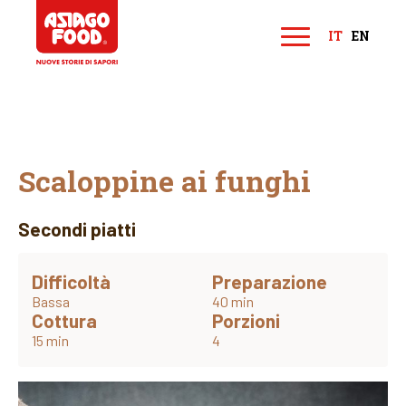
Asiago Food
IT
EN
M
e
n
u
Scaloppine ai funghi
Secondi piatti
Difficoltà
Preparazione
Bassa
40 min
Cottura
Porzioni
15 min
4