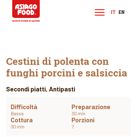
Asiago Food
IT
EN
M
e
n
u
Cestini di polenta con
funghi porcini e salsiccia
Secondi piatti
,
Antipasti
Difficoltà
Preparazione
Bassa
30 min
Cottura
Porzioni
30 min
7