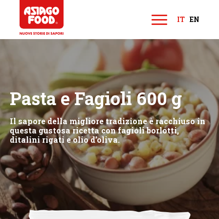
Asiago Food
IT
EN
M
e
n
u
Pasta e Fagioli 600 g
Il sapore della migliore tradizione è racchiuso in
questa gustosa ricetta con fagioli borlotti,
ditalini rigati e olio d’oliva.