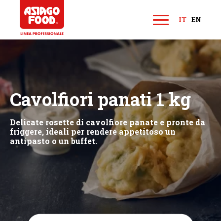
Asiago Food
IT
EN
M
e
n
u
Cavolfiori panati 1 kg
Delicate rosette di cavolfiore panate e pronte da
friggere, ideali per rendere appetitoso un
antipasto o un buffet.