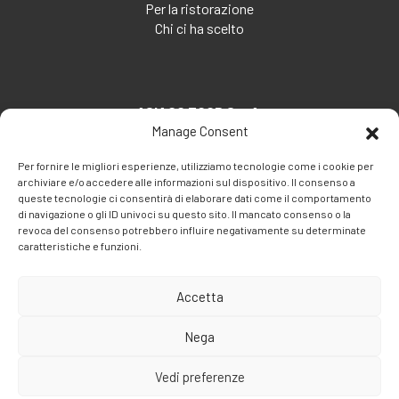
Per la ristorazione
Chi ci ha scelto
ASIAGO FOOD S.p.A.
Manage Consent
Via Santa Maria, 7
35030 Veggiano (PD) - Italia
Per fornire le migliori esperienze, utilizziamo tecnologie come i cookie per
archiviare e/o accedere alle informazioni sul dispositivo. Il consenso a
Tel:
+39 049 5082260
queste tecnologie ci consentirà di elaborare dati come il comportamento
Fax: +39 049 5082270
di navigazione o gli ID univoci su questo sito. Il mancato consenso o la
revoca del consenso potrebbero influire negativamente su determinate
Email:
info@asiagofood.it
caratteristiche e funzioni.
Accetta
Nega
Vedi preferenze