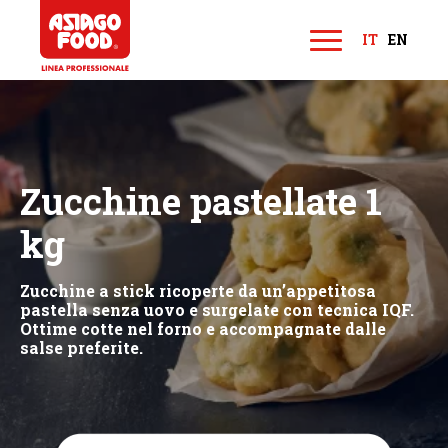
Asiago Food
IT
EN
M
e
n
u
Zucchine pastellate 1
kg
Zucchine a stick ricoperte da un’appetitosa
pastella senza uovo e surgelate con tecnica IQF.
Ottime cotte nel forno e accompagnate dalle
salse preferite.