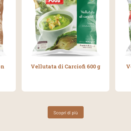
on
Vellutata di Carciofi 600 g
V
Scopri di più