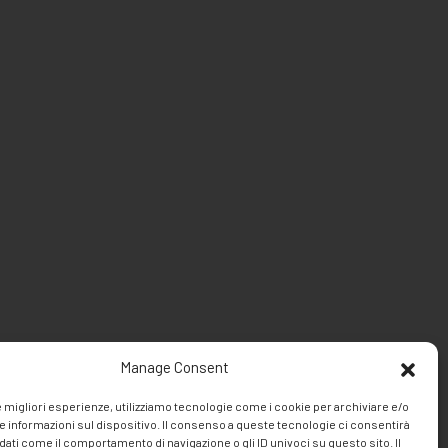
Manage Consent
le migliori esperienze, utilizziamo tecnologie come i cookie per archiviare e/o
e informazioni sul dispositivo. Il consenso a queste tecnologie ci consentirà
dati come il comportamento di navigazione o gli ID univoci su questo sito. Il