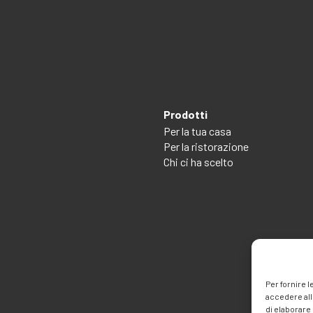
Prodotti
Per la tua casa
Per la ristorazione
Chi ci ha scelto
Per fornire 
accedere all
di elaborare 