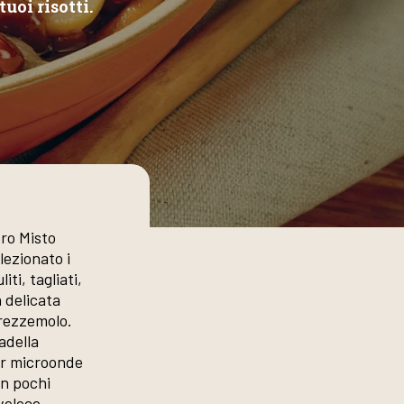
tuoi risotti.
tro Misto
lezionato i
iti, tagliati,
a delicata
 prezzemolo.
adella
er microonde
in pochi
veloce