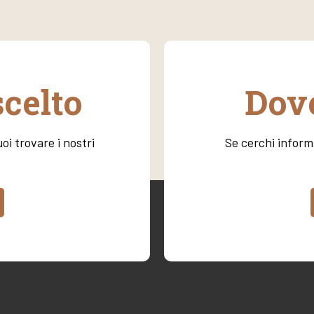
scelto
Dove
oi trovare i nostri
Se cerchi informa