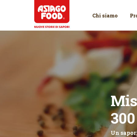
Asiago Food
Chi siamo
Pr
Mis
300
Un sapori