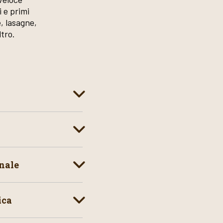
 e primi
e, lasagne,
ltro.
nale
ica