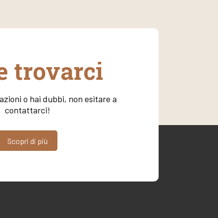
 trovarci
zioni o hai dubbi, non esitare a
contattarci!
Scopri di più