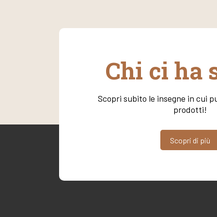
Chi ci ha 
Scopri subito le insegne in cui pu
prodotti!
Scopri di più