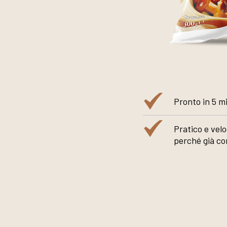
Pronto in 5 m
Pratico e vel
perché già co