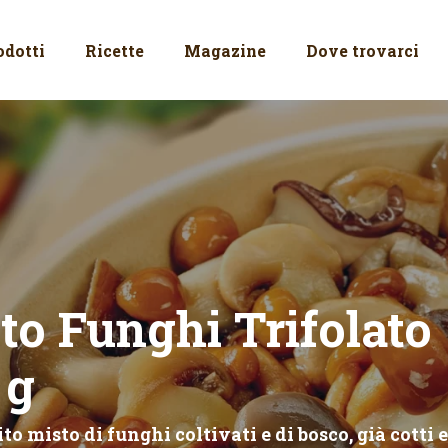
odotti
Ricette
Magazine
Dove trovarci
to Funghi Trifolato
 g
to misto di funghi coltivati e di bosco, già cotti 