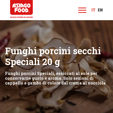
Asiago Food
IT
EN
M
e
n
u
Funghi porcini secchi
Speciali 20 g
Funghi porcini Speciali, essiccati al sole per
conservarne gusto e aroma. Solo sezioni di
cappello e gambo di colore dal crema al nocciola.