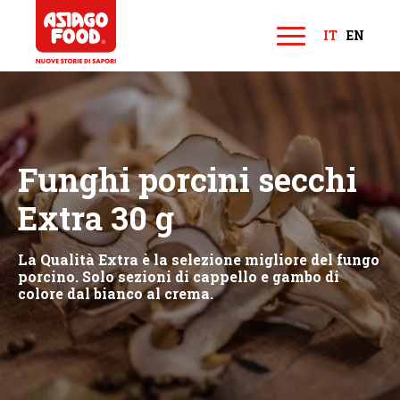
Asiago Food
IT
EN
M
e
n
u
Funghi porcini secchi
Extra 30 g
La Qualità Extra è la selezione migliore del fungo
porcino. Solo sezioni di cappello e gambo di
colore dal bianco al crema.