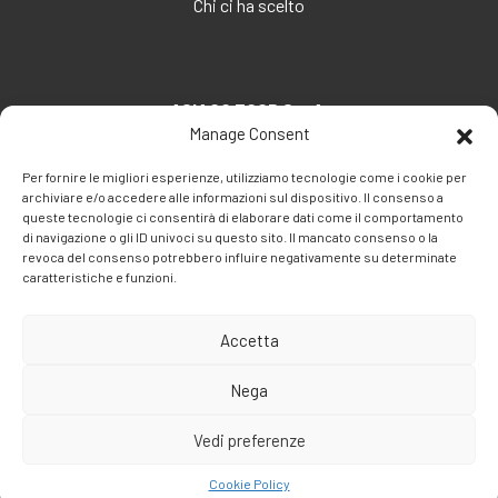
Chi ci ha scelto
ASIAGO FOOD S.p.A.
Manage Consent
Via Santa Maria, 7
35030 Veggiano (PD) - Italia
Per fornire le migliori esperienze, utilizziamo tecnologie come i cookie per
archiviare e/o accedere alle informazioni sul dispositivo. Il consenso a
Tel:
+39 049 5082260
queste tecnologie ci consentirà di elaborare dati come il comportamento
Fax: +39 049 5082270
di navigazione o gli ID univoci su questo sito. Il mancato consenso o la
revoca del consenso potrebbero influire negativamente su determinate
Email:
info@asiagofood.it
caratteristiche e funzioni.
Accetta
Nega
Vedi preferenze
Cookie Policy