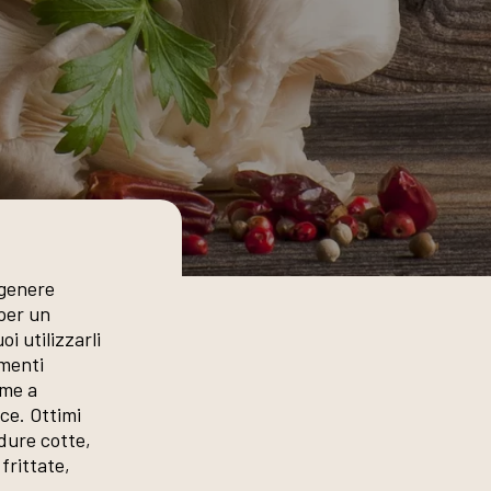
 genere
 per un
oi utilizzarli
imenti
eme a
sce. Ottimi
dure cotte,
frittate,