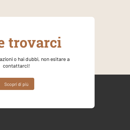
 trovarci
zioni o hai dubbi, non esitare a
contattarci!
Scopri di più