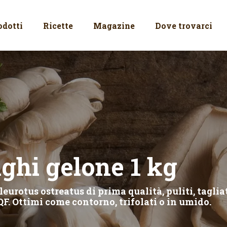
odotti
Ricette
Magazine
Dove trovarci
ghi gelone 1 kg
eurotus ostreatus di prima qualità, puliti, tagliat
QF. Ottimi come contorno, trifolati o in umido.