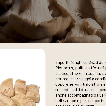
Saporiti funghi coltivati del
Pleurotus, puliti e affettati
pratico utilizzo in cucina: pu
per realizzare sughi e cond
oppure servirli trifolati insi
secondi piatti di carne e pe
anche accompagnati da ver
nelle zuppe e per insaporire 
antipasti e primi piatti.