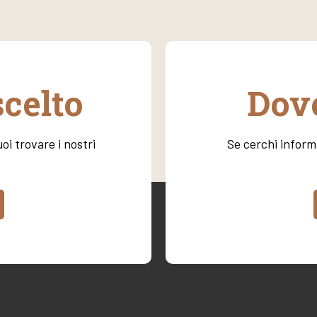
scelto
Dove
oi trovare i nostri
Se cerchi informa