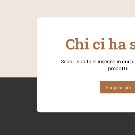
Chi ci ha 
Scopri subito le insegne in cui pu
prodotti!
Scopri di più