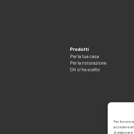
Prodotti
Per la tua casa
Per la ristorazione
Chi ci ha scelto
Per fornire 
accedere all
di elaborare 