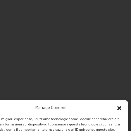
Manage Consent
le migliori esperienze, utilizziamo tecnologie come i cookie per archiviare e/o
e informazioni sul dispositivo. Il consenso a queste tecnologie ci consentirà
dati come il comportamento di navigazione o gli ID univoci su questo sito. Il