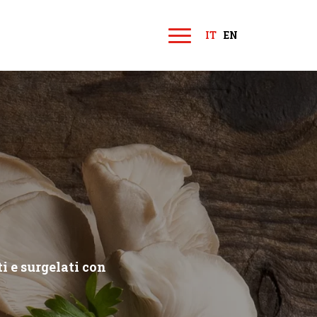
IT
EN
M
e
n
u
i e surgelati con