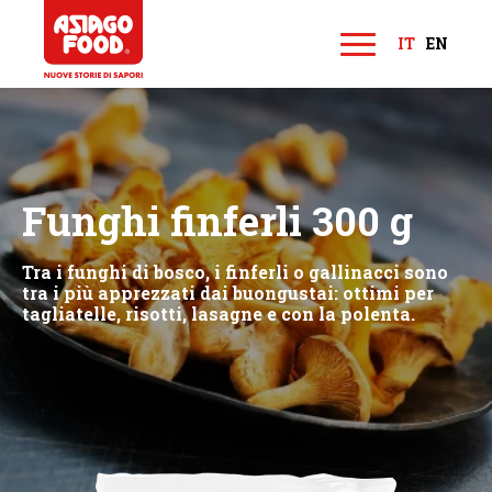
Asiago Food
IT
EN
M
e
n
u
Funghi finferli 300 g
Tra i funghi di bosco, i finferli o gallinacci sono
tra i più apprezzati dai buongustai: ottimi per
tagliatelle, risotti, lasagne e con la polenta.