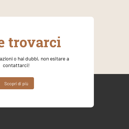
 trovarci
zioni o hai dubbi, non esitare a
contattarci!
Scopri di più