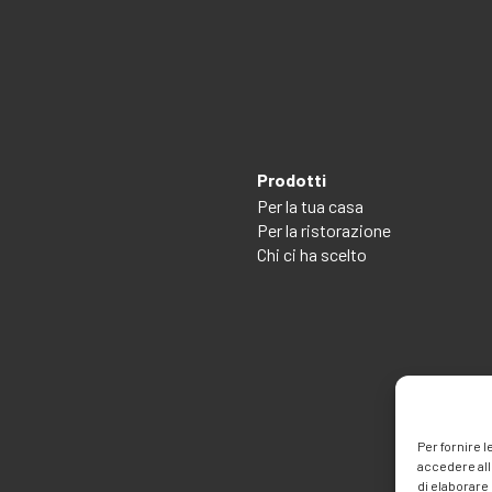
Prodotti
Per la tua casa
Per la ristorazione
Chi ci ha scelto
Per fornire 
accedere all
di elaborare 