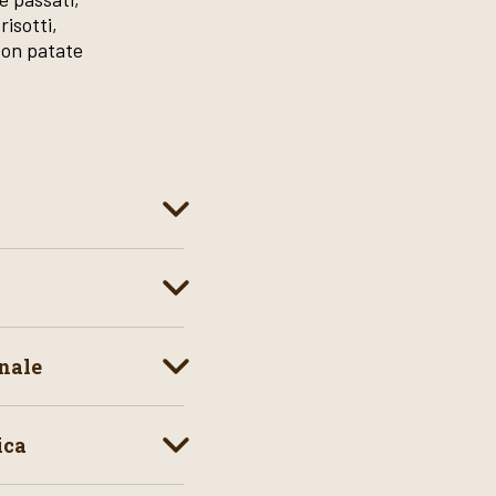
risotti,
con patate
.
nale
ica