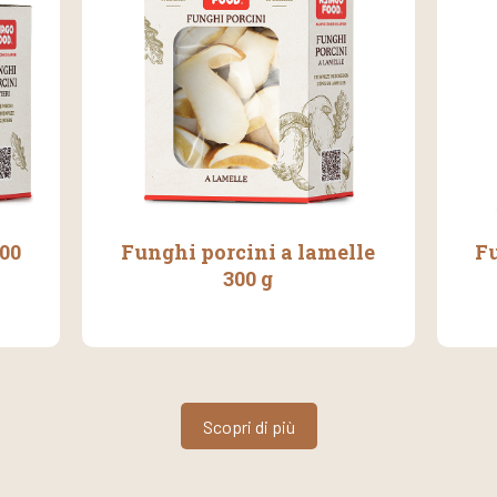
500
Funghi porcini a lamelle
Fu
300 g
Scopri di più