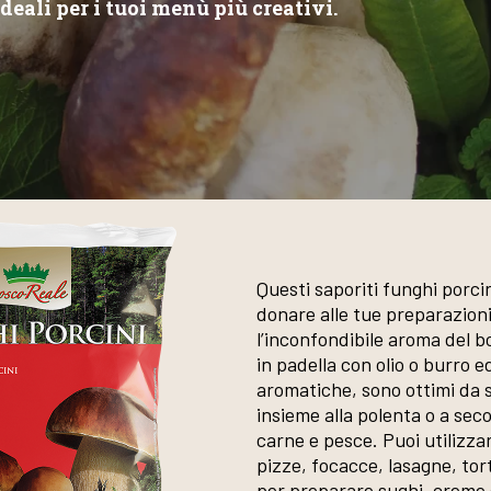
ideali per i tuoi menù più creativi.
Questi saporiti funghi porci
donare alle tue preparazion
l’inconfondibile aroma del bo
in padella con olio o burro e
aromatiche, sono ottimi da 
insieme alla polenta o a seco
carne e pesce. Puoi utilizzar
pizze, focacce, lasagne, tor
per preparare sughi, creme 