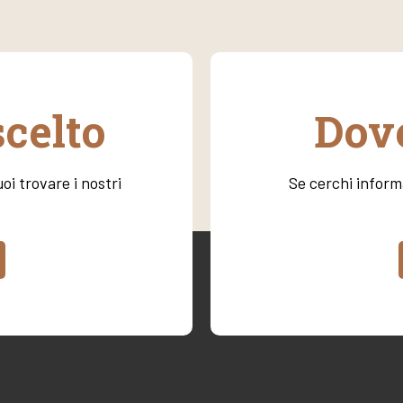
scelto
Dove
oi trovare i nostri
Se cerchi informa