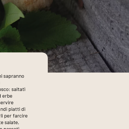
ni sapranno
i
sco: saltati
d erbe
servire
ndi piatti di
li per farcire
te salate,
e passati,