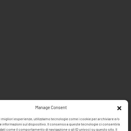
Manage Consent
le migliori esperienze, utilizziamo tecnologie come i cookie per archiviare e/o
e informazioni sul dispositivo. Il consenso a queste tecnologie ci consentirà
dati come il comportamento di navigazione o gli ID univoci su questo sito. Il