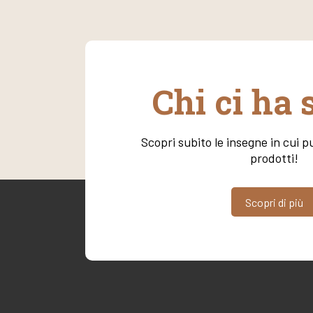
Chi ci ha 
Scopri subito le insegne in cui pu
prodotti!
Scopri di più