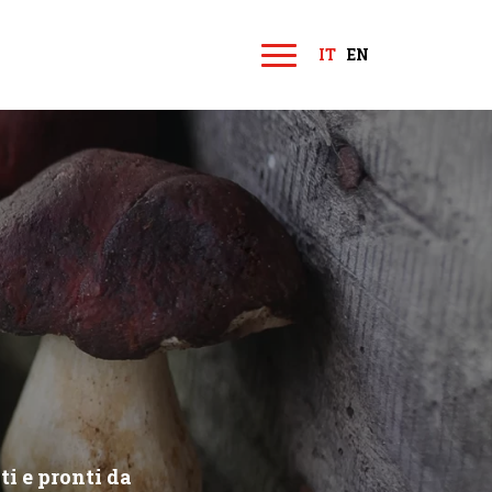
IT
EN
M
e
n
u
ti e pronti da