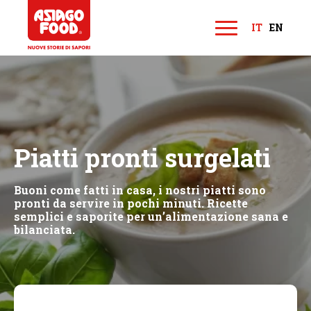
Asiago Food
IT
EN
M
e
n
u
Piatti pronti surgelati
Buoni come fatti in casa, i nostri piatti sono
pronti da servire in pochi minuti. Ricette
semplici e saporite per un’alimentazione sana e
bilanciata.