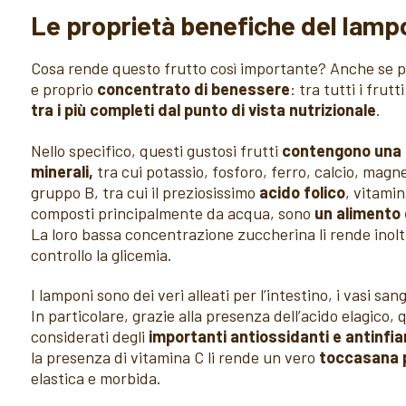
Le proprietà benefiche del lamp
Cosa rende questo frutto così importante? Anche se pi
e proprio
concentrato di benessere
: tra tutti i frutt
tra i più completi dal punto di vista nutrizionale
.
Nello specifico, questi gustosi frutti
contengono una b
minerali,
tra cui potassio, fosforo, ferro, calcio, magne
gruppo B, tra cui il preziosissimo
acido folico
, vitami
composti principalmente da acqua, sono
un alimento 
La loro bassa concentrazione zuccherina li rende inoltr
controllo la glicemia.
I lamponi sono dei veri alleati per l’intestino, i vasi sang
In particolare, grazie alla presenza dell’acido elagico,
considerati degli
importanti antiossidanti e antinfi
la presenza di vitamina C li rende un vero
toccasana p
elastica e morbida.