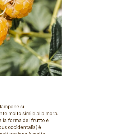
 lampone si
nte molto simile alla mora.
 la forma del frutto è
us occidentalis) è
coltivazione è molto