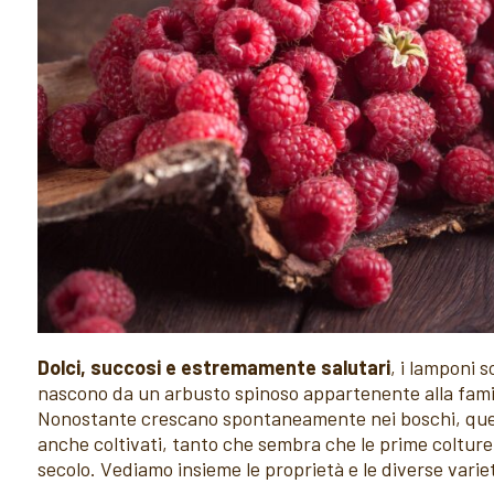
Dolci, succosi e estremamente salutari
, i lamponi 
nascono da un arbusto spinoso appartenente alla fami
Nonostante crescano spontaneamente nei boschi, ques
anche coltivati, tanto che sembra che le prime colture
secolo. Vediamo insieme le proprietà e le diverse varie