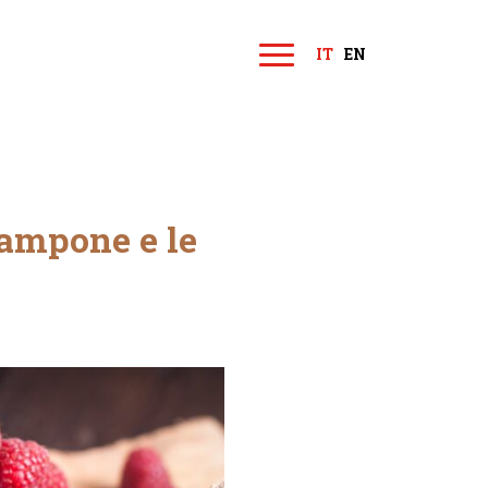
IT
EN
M
e
n
u
lampone e le