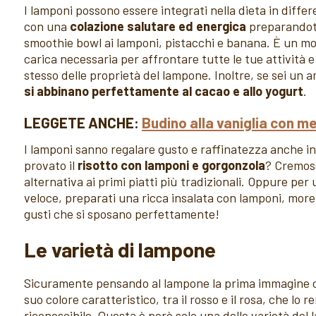
I lamponi possono essere integrati nella dieta in differe
con una
colazione salutare ed energica
preparandot
smoothie bowl ai lamponi, pistacchi e banana. È un mod
carica necessaria per affrontare tutte le tue attività 
stesso delle proprietà del lampone. Inoltre, se sei un 
si abbinano perfettamente al cacao e allo yogurt
.
LEGGETE ANCHE:
Budino alla vaniglia con m
I lamponi sanno regalare gusto e raffinatezza anche i
provato il
risotto con lamponi e gorgonzola
? Cremoso
alternativa ai primi piatti più tradizionali. Oppure per
veloce, preparati una ricca insalata con lamponi, more
gusti che si sposano perfettamente!
Le varietà di lampone
Sicuramente pensando al lampone la prima immagine ch
suo colore caratteristico, tra il rosso e il rosa, che lo 
riconoscibile. Questa è però solo una delle varietà de