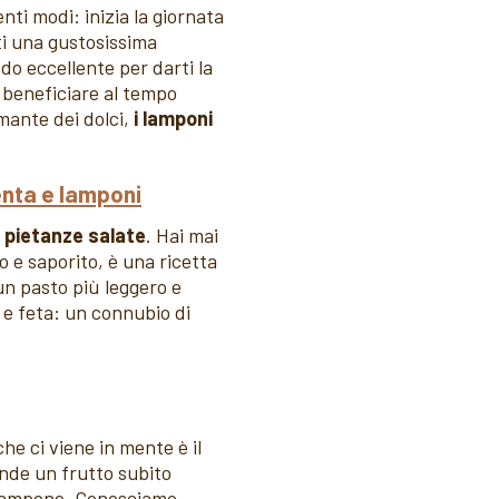
nti modi: inizia la giornata
i una gustosissima
o eccellente per darti la
e beneficiare al tempo
amante dei dolci,
i lamponi
enta e lamponi
n
pietanze salate
. Hai mai
 e saporito, è una ricetta
 un pasto più leggero e
 e feta: un connubio di
e ci viene in mente è il
rende un frutto subito
l lampone. Conosciamo