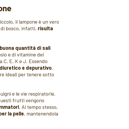
one
ccolo, il lampone è un vero
i di bosco, infatti,
risulta
uona quantità di sali
sio e di vitamine del
na C, E, K e J. Essendo
diuretico e depurativo
.
e ideali per tenere sotto
uigni e le vie respiratorie.
 questi frutti vengono
ammatori
. Al tempo stesso,
er la pelle
, mantenendola