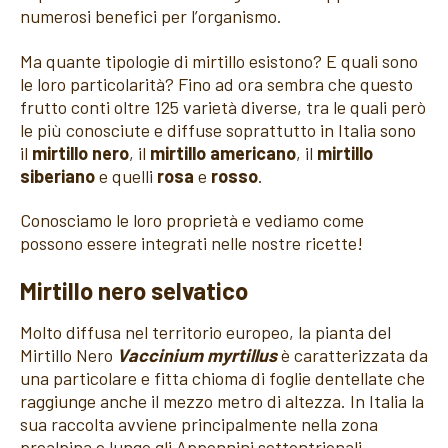
numerosi benefici per l’organismo.
Ma quante tipologie di mirtillo esistono? E quali sono
le loro particolarità? Fino ad ora sembra che questo
frutto conti oltre 125 varietà diverse, tra le quali però
le più conosciute e diffuse soprattutto in Italia sono
il
mirtillo nero
, il
mirtillo americano
, il
mirtillo
siberiano
e quelli
rosa
e
rosso
.
Conosciamo le loro proprietà e vediamo come
possono essere integrati nelle nostre ricette!
Mirtillo nero selvatico
Molto diffusa nel territorio europeo, la pianta del
Mirtillo Nero
Vaccinium myrtillus
è caratterizzata da
una particolare e fitta chioma di foglie dentellate che
raggiunge anche il mezzo metro di altezza. In Italia la
sua raccolta avviene principalmente nella zona
prealpina e lungo gli Appennini settentrionali.