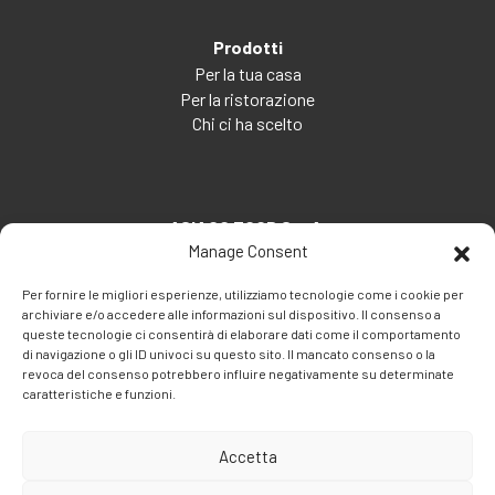
Prodotti
Per la tua casa
Per la ristorazione
Chi ci ha scelto
ASIAGO FOOD S.p.A.
Manage Consent
Via Santa Maria, 7
35030 Veggiano (PD) - Italia
Per fornire le migliori esperienze, utilizziamo tecnologie come i cookie per
archiviare e/o accedere alle informazioni sul dispositivo. Il consenso a
Tel:
+39 049 5082260
queste tecnologie ci consentirà di elaborare dati come il comportamento
Fax: +39 049 5082270
di navigazione o gli ID univoci su questo sito. Il mancato consenso o la
Email:
info@asiagofood.it
revoca del consenso potrebbero influire negativamente su determinate
caratteristiche e funzioni.
Accetta