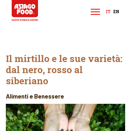
Asiago Food
IT
EN
M
e
n
u
Il mirtillo e le sue varietà:
dal nero, rosso al
siberiano
Alimenti e Benessere