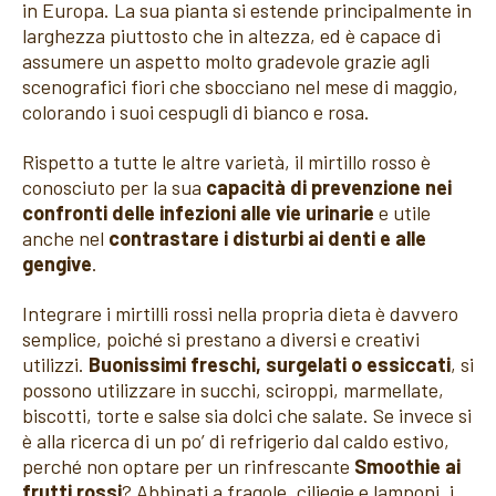
in Europa. La sua pianta si estende principalmente in
larghezza piuttosto che in altezza, ed è capace di
assumere un aspetto molto gradevole grazie agli
scenografici fiori che sbocciano nel mese di maggio,
colorando i suoi cespugli di bianco e rosa.
Rispetto a tutte le altre varietà, il mirtillo rosso è
conosciuto per la sua
capacità di prevenzione nei
confronti delle infezioni alle vie urinarie
e utile
anche nel
contrastare i disturbi ai denti e alle
gengive
.
Integrare i mirtilli rossi nella propria dieta è davvero
semplice, poiché si prestano a diversi e creativi
utilizzi.
Buonissimi freschi, surgelati o essiccati
, si
possono utilizzare in succhi, sciroppi, marmellate,
biscotti, torte e salse sia dolci che salate. Se invece si
è alla ricerca di un po’ di refrigerio dal caldo estivo,
perché non optare per un rinfrescante
Smoothie ai
frutti rossi
? Abbinati a fragole, ciliegie e lamponi, i